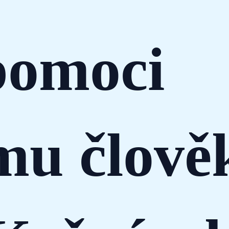
pomoci
mu člově