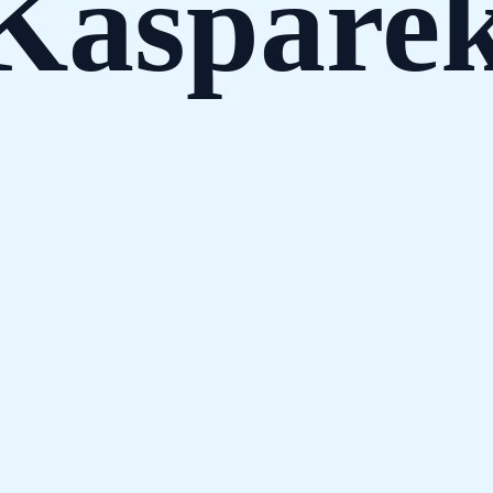
Kašpáre