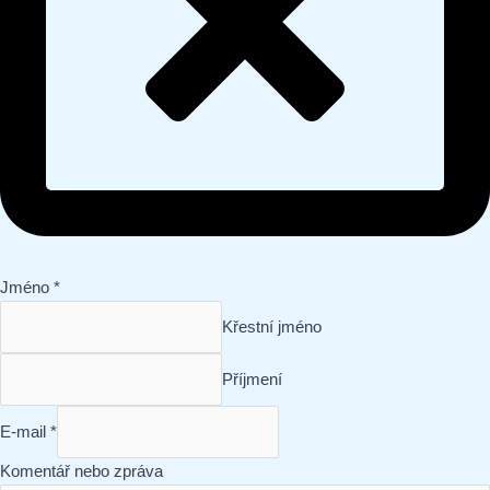
Jméno
*
Křestní jméno
Příjmení
E-
E-mail
*
mail
Komentář nebo zpráva
Komentář