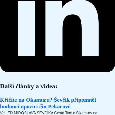
Další články a videa:
Křičíte na Okamuru? Ševčík připomněl
budoucí opozici čin Pekarové
VHLED MIROSLAVA ŠEVČÍKA Cesta Tomia Okamury na