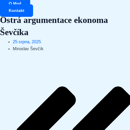
Přeskočit
O Mně
na
Kontakt
obsah
Ostrá argumentace ekonoma
Ševčíka
25 srpna, 2025
Miroslav Ševčík