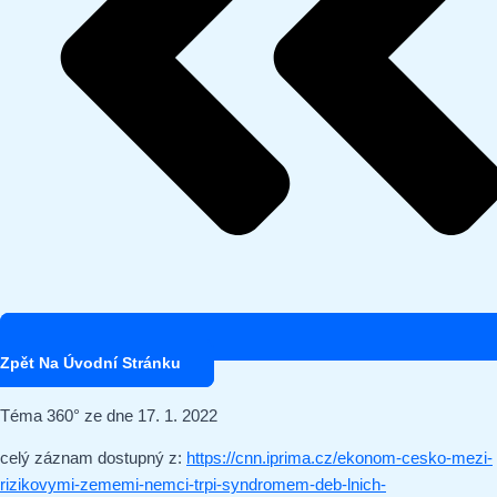
Zpět Na Úvodní Stránku
Téma 360° ze dne 17. 1. 2022
celý záznam dostupný z:
https://cnn.iprima.cz/ekonom-cesko-mezi-
rizikovymi-zememi-nemci-trpi-syndromem-deb-lnich-