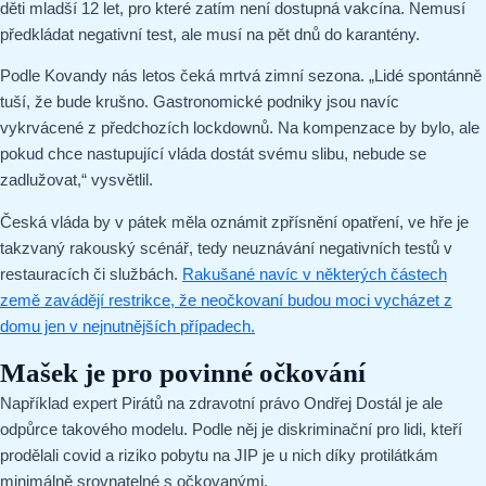
děti mladší 12 let, pro které zatím není dostupná vakcína. Nemusí
předkládat negativní test, ale musí na pět dnů do karantény.
Podle Kovandy nás letos čeká mrtvá zimní sezona. „Lidé spontánně
tuší, že bude krušno. Gastronomické podniky jsou navíc
vykrvácené z předchozích lockdownů. Na kompenzace by bylo, ale
pokud chce nastupující vláda dostát svému slibu, nebude se
zadlužovat,“ vysvětlil.
Česká vláda by v pátek měla oznámit zpřísnění opatření, ve hře je
takzvaný rakouský scénář, tedy neuznávání negativních testů v
restauracích či službách.
Rakušané navíc v některých částech
země zavádějí restrikce, že neočkovaní budou moci vycházet z
domu jen v nejnutnějších případech.
Mašek je pro povinné očkování
Například expert Pirátů na zdravotní právo Ondřej Dostál je ale
odpůrce takového modelu. Podle něj je diskriminační pro lidi, kteří
prodělali covid a riziko pobytu na JIP je u nich díky protilátkám
minimálně srovnatelné s očkovanými.