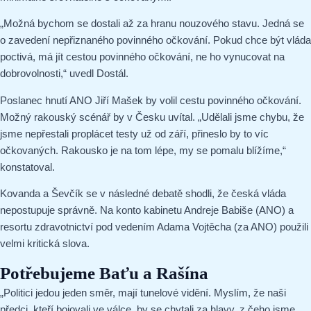
„Možná bychom se dostali až za hranu nouzového stavu. Jedná se
o zavedení nepřiznaného povinného očkování. Pokud chce být vláda
poctivá, má jít cestou povinného očkování, ne ho vynucovat na
dobrovolnosti,“ uvedl Dostál.
Poslanec hnutí ANO Jiří Mašek by volil cestu povinného očkování.
Možný rakouský scénář by v Česku uvítal. „Udělali jsme chybu, že
jsme nepřestali proplácet testy už od září, přineslo by to víc
očkovaných. Rakousko je na tom lépe, my se pomalu blížíme,“
konstatoval.
Kovanda a Ševčík se v následné debatě shodli, že česká vláda
nepostupuje správně. Na konto kabinetu Andreje Babiše (ANO) a
resortu zdravotnictví pod vedením Adama Vojtěcha (za ANO) použili
velmi kritická slova.
Potřebujeme Baťu a Rašína
„Politici jedou jeden směr, mají tunelové vidění. Myslím, že naši
předci, kteří bojovali ve válce, by se chytali za hlavy, z čeho jsme