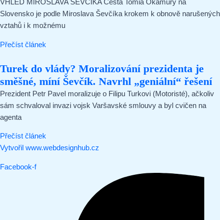
VHLED MIROSLAVA ŠEVČÍKA Cesta Tomia Okamury na
Slovensko je podle Miroslava Ševčíka krokem k obnově narušených
vztahů i k možnému
Přečíst článek
Turek do vlády? Moralizování prezidenta je
směšné, míní Ševčík. Navrhl „geniální“ řešení
Prezident Petr Pavel moralizuje o Filipu Turkovi (Motoristé), ačkoliv
sám schvaloval invazi vojsk Varšavské smlouvy a byl cvičen na
agenta
Přečíst článek
Vytvořil www.webdesignhub.cz
Facebook-f