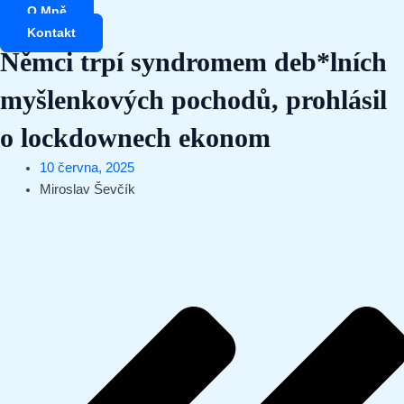
Přeskočit
O Mně
na
Kontakt
obsah
Němci trpí syndromem deb*lních
myšlenkových pochodů, prohlásil
o lockdownech ekonom
10 června, 2025
Miroslav Ševčík