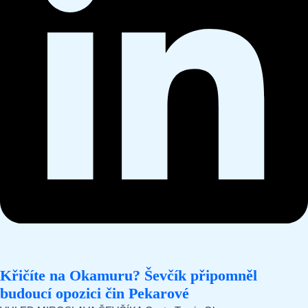
Křičíte na Okamuru? Ševčík připomněl
budoucí opozici čin Pekarové