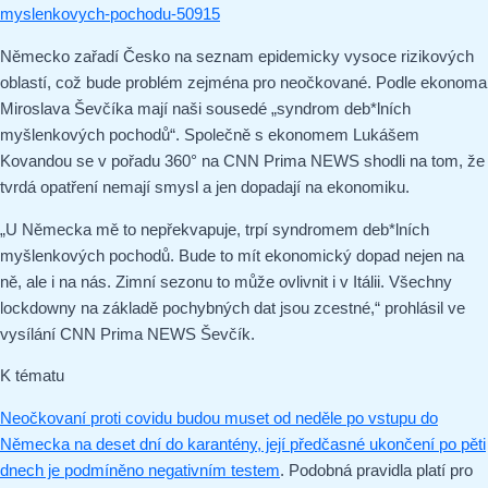
myslenkovych-pochodu-50915
Německo zařadí Česko na seznam epidemicky vysoce rizikových
oblastí, což bude problém zejména pro neočkované. Podle ekonoma
Miroslava Ševčíka mají naši sousedé „syndrom deb*lních
myšlenkových pochodů“. Společně s ekonomem Lukášem
Kovandou se v pořadu 360° na CNN Prima NEWS shodli na tom, že
tvrdá opatření nemají smysl a jen dopadají na ekonomiku.
„U Německa mě to nepřekvapuje, trpí syndromem deb*lních
myšlenkových pochodů. Bude to mít ekonomický dopad nejen na
ně, ale i na nás. Zimní sezonu to může ovlivnit i v Itálii. Všechny
lockdowny na základě pochybných dat jsou zcestné,“ prohlásil ve
vysílání CNN Prima NEWS Ševčík.
K tématu
Neočkovaní proti covidu budou muset od neděle po vstupu do
Německa na deset dní do karantény, její předčasné ukončení po pěti
dnech je podmíněno negativním testem
. Podobná pravidla platí pro