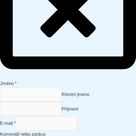
Jméno
*
Křestní jméno
Příjmení
Jméno
E-mail
*
E-
Komentář nebo zpráva
mail