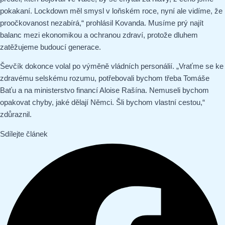
pokakaní. Lockdown měl smysl v loňském roce, nyní ale vidíme, že
proočkovanost nezabírá,“ prohlásil Kovanda. Musíme prý najít
balanc mezi ekonomikou a ochranou zdraví, protože dluhem
zatěžujeme budoucí generace.
Ševčík dokonce volal po výměně vládních personálií. „Vraťme se ke
zdravému selskému rozumu, potřebovali bychom třeba Tomáše
Baťu a na ministerstvo financí Aloise Rašína. Nemuseli bychom
opakovat chyby, jaké dělají Němci. Šli bychom vlastní cestou,“
zdůraznil.
Sdílejte článek