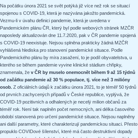
Na počátku února 2021 se svět potýká již více než rok se situací
spojenou s COVID-19, která je nazývána jakožto pandemická.
Vezmu-li v úvahu definici pandemie, která je uvedena v
Pandemickém plánu ČR, který byl podle webových stránek MZČR
naposledy aktualizován dne 11.7.2020, pak v ČR pandemie spojená
s COVID-19 neexistuje. Nejsou splněna prakticky žádná MZČR
vyhlášená hlediska pro stanovení pandemické situace. Podle
Pandemického plánu by míra zasažení, to je podíl obyvatelstva, u
kterého se během pandemie vyvine klinické stádium chřipky,
znamenala, že
v ČR by muselo onemocnět během 9 až 15 týdnů
od začátku pandemie až 30 % populace, tj. více než 3 milióny
osob.
Z oficiálních údajů k začátku února 2021, to je téměř 50 týdnů
od prvních zachycených případů v České republice, vyplývá, že
COVID-19 pozitivních a odhalených je necelý milion občanů za
téměř rok. Není tak naplněn počet nemocných, ani délka časového
období stanovená pro určení pandemické situace. Nejsou naplněny
ani další parametry, které charakterizují pandemickou situaci. Přesto
propuklo COVIDové šílenství, které má často destruktivní dopady