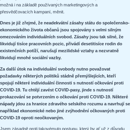
možná i na základě používaných marketingových a
přesvědčovacích kampaní, měnit.
Dnes je již zřejmé, že neadekvátní zásahy státu do společensko-
ekonomického života občanů jsou spojovány s velmi silným
omezováním individuálních svobod. Zásahy jsou tak silné, že
likvidují tisíce pracovních pozic, přivádí desetitisíce rodin do
existenčních potíží, narušují mezilidské vztahy a nezvratně
likvidují mnohé sociální vazby.
Za další útok na individuální svobody nutno považovat
požadavky některých politiků stádně přemýšlejících, kteří
spojují některé individuální činnosti s nutností očkování proti
COVID-19. Tu chtějí zavést COVID-pasy, jinde s nutností
prokazování se potvrzením o očkování proti COVID-19. Některé
nápady jdou za hranice zdravého selského rozumu a navrhují se
například ekonomické nebo jiné zvýhodnění očkovaných proti
COVID-19 oproti neočkovaným.
Jsem zásadně proti takovémuto postupu, který by ať už z důvodu