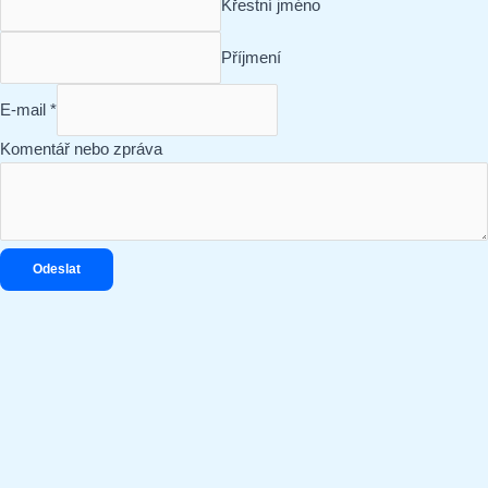
Křestní jméno
Příjmení
E-mail
*
nebo
Komentář nebo zpráva
E-
mail
zpráva
Odeslat