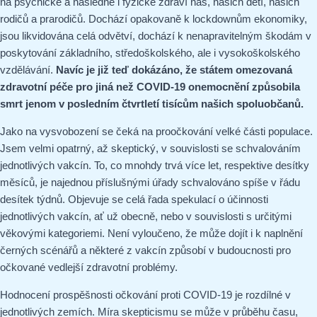
na psychické a následně i fyzické zdraví nás, našich dětí, našich
rodičů a prarodičů. Dochází opakovaně k lockdownům ekonomiky,
jsou likvidována celá odvětví, dochází k nenapravitelným škodám v
poskytování základního, středoškolského, ale i vysokoškolského
vzdělávání.
Navíc je již teď dokázáno, že státem omezovaná
zdravotní péče pro jiná než COVID-19 onemocnění způsobila
smrt jenom v posledním čtvrtletí tisícům našich spoluobčanů.
Jako na vysvobození se čeká na proočkování velké části populace.
Jsem velmi opatrný, až skeptický, v souvislosti se schvalováním
jednotlivých vakcín. To, co mnohdy trvá více let, respektive desítky
měsíců, je najednou příslušnými úřady schvalováno spíše v řádu
desítek týdnů. Objevuje se celá řada spekulací o účinnosti
jednotlivých vakcín, ať už obecně, nebo v souvislosti s určitými
věkovými kategoriemi. Není vyloučeno, že může dojít i k naplnění
černých scénářů a některé z vakcín způsobí v budoucnosti pro
očkované vedlejší zdravotní problémy.
Hodnocení prospěšnosti očkování proti COVID-19 je rozdílné v
jednotlivých zemích. Míra skepticismu se může v průběhu času,