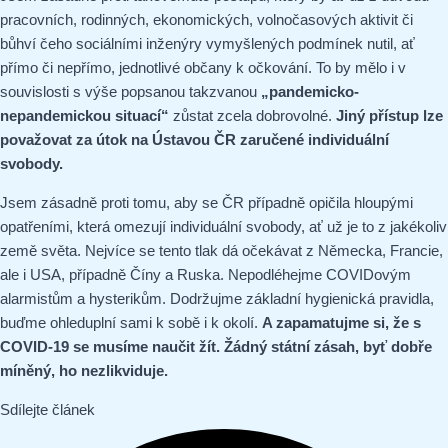
pracovních, rodinných, ekonomických, volnočasových aktivit či
bůhví čeho sociálními inženýry vymyšlených podmínek nutil, ať
přímo či nepřímo, jednotlivé občany k očkování. To by mělo i v
souvislosti s výše popsanou takzvanou
„pandemicko-
nepandemickou situací“
zůstat zcela dobrovolné.
Jiný přístup lze
považovat za útok na Ústavou ČR zaručené individuální
svobody.
Jsem zásadně proti tomu, aby se ČR případně opičila hloupými
opatřeními, která omezují individuální svobody, ať už je to z jakékoliv
země světa. Nejvíce se tento tlak dá očekávat z Německa, Francie,
ale i USA, případně Číny a Ruska. Nepodléhejme COVIDovým
alarmistům a hysterikům. Dodržujme základní hygienická pravidla,
buďme ohleduplní sami k sobě i k okolí.
A zapamatujme si, že s
COVID-19 se musíme naučit žít. Žádný státní zásah, byť dobře
míněný, ho nezlikviduje.
Sdílejte článek