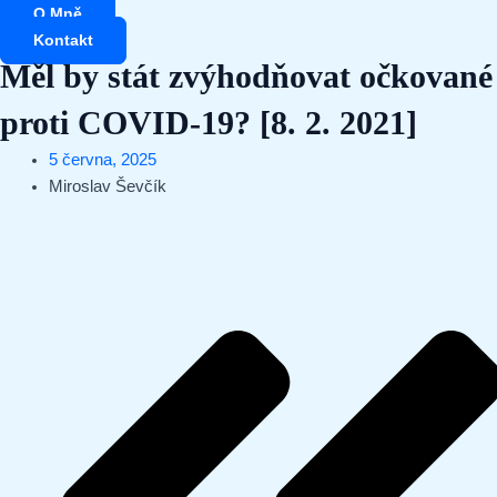
Přeskočit
O Mně
na
Kontakt
obsah
Měl by stát zvýhodňovat očkované
proti COVID-19? [8. 2. 2021]
5 června, 2025
Miroslav Ševčík