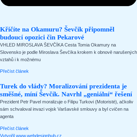
Křičíte na Okamuru? Ševčík připomněl
budoucí opozici čin Pekarové
VHLED MIROSLAVA ŠEVČÍKA Cesta Tomia Okamury na
Slovensko je podle Miroslava Ševčíka krokem k obnově narušených
vztahů i k možnému
Přečíst článek
Turek do vlády? Moralizování prezidenta je
směšné, míní Ševčík. Navrhl „geniální“ řešení
Prezident Petr Pavel moralizuje o Filipu Turkovi (Motoristé), ačkoliv
sám schvaloval invazi vojsk Varšavské smlouvy a byl cvičen na
agenta
Přečíst článek
Vytvořil www.webdesignhub.cz