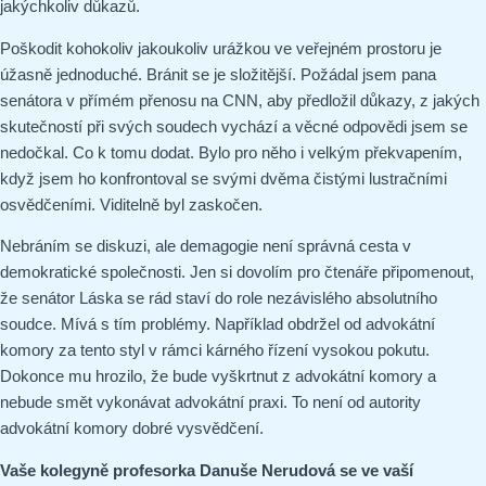
jakýchkoliv důkazů.
Poškodit kohokoliv jakoukoliv urážkou ve veřejném prostoru je
úžasně jednoduché. Bránit se je složitější. Požádal jsem pana
senátora v přímém přenosu na CNN, aby předložil důkazy, z jakých
skutečností při svých soudech vychází a věcné odpovědi jsem se
nedočkal. Co k tomu dodat. Bylo pro něho i velkým překvapením,
když jsem ho konfrontoval se svými dvěma čistými lustračními
osvědčeními. Viditelně byl zaskočen.
Nebráním se diskuzi, ale demagogie není správná cesta v
demokratické společnosti. Jen si dovolím pro čtenáře připomenout,
že senátor Láska se rád staví do role nezávislého absolutního
soudce. Mívá s tím problémy. Například obdržel od advokátní
komory za tento styl v rámci kárného řízení vysokou pokutu.
Dokonce mu hrozilo, že bude vyškrtnut z advokátní komory a
nebude smět vykonávat advokátní praxi. To není od autority
advokátní komory dobré vysvědčení.
Vaše kolegyně profesorka Danuše Nerudová se ve vaší