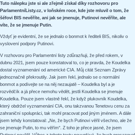
Tuto nálepku jste si ale zřejmě získal díky rozhovoru pro
ParlamentníListy.cz, v loňském roce, kde jste mluvil o tom, že
šéfovi BIS nevěříte, ani jak se jmenuje, Putinovi nevěříte, ale
víte, že se jmenuje Putin.
Vždyť je evidentní, že se jednalo o bonmot k řediteli BIS, nikoliv o
vyslovení podpory Putinovi.
V rozhovoru pro Parlamentní listy zdůrazňuji, že před rokem, v
dubnu 2021, jsem pouze konstatoval to, co je pravda, že Koudelka
dostal vyznamenání od americké CIA. Můj citát Seznam Zprávy
jednoznačně překroutily. Jak jsem řekl, jednalo se o normální
bonmot a podívejte se na něj nezaujatě – Koudelka byl a je
rozvědčík a já přece nemohu vědět, jestli Koudelka se jmenuje
Koudelka. Pouze jsem vlastně řekl, že když plukovník Koudelka,
který obdržel vyznamenání CIA, onu takzvanou Tenetovu cenu za
zahraniční spolupráci, tak mohl pracovat pod jiným jménem. A dále
jsem tehdy konstatoval: „Ne, že bych Putinovi věřil všechno, ale že
se jmenuje Putin, to mu věřím“. Z toho je přece jasné, že jsem
Putinovi nevěřil. Vůbec z tohoto textu nevyplývá, že bych prosazoval