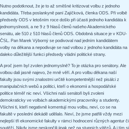
Nutno podotknout, že je to až směšné kritizovat volbu z jednoho
kandidáta. Třeba poslankyně paní Zajíčková, členka ODS. Při volbě
předsedy ODS v letošním roce došlo při účasti jednoho kandidáta k
jednomyslnosti, a ne 9 z 9 hlasů členů našeho Akademického
senátu, ale 510 z 510 hlasů členů ODS. Obdobná situace je v KDU-
ČSL. Pan Marek Výborný se podivoval nad jedním kandidátem
volby na děkana a nepodivuje se nad volbou z jednoho kandidáta na
daleko důležitější funkci předsedy vládní politické strany.
A proč jsem byl zvolen jednomyslně? To je otázka pro senátory. Ale
volbou dali jasně najevo, že mně věří. A pro volbu děkana naší
fakulty jsou svými znalostmi určitě kompetentnější než pisálci z
manipulačních webů a politici, kteří o ekonomii a hospodářské
politice téměř nic neví. Všichni naši senátoři byli zvoleni
demokraticky ve volbách akademickými pracovníky a studenty.
Všichni ti, kteří negativně komentují mou volbu, neví, co se na
fakultě v poslední dekádě udělalo. Neví, že jsme patřili vždy mezi
nejlepší tři ekonomické fakulty v rámci hodnocení různých agentur či
soutěží. Nikdy jsme neskončili jinak než na stupních vítězů. A i tím si