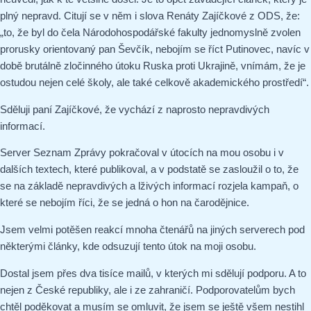
plný nepravd. Citují se v něm i slova Renáty Zajíčkové z ODS, že:
„to, že byl do čela Národohospodářské fakulty jednomyslně zvolen
prorusky orientovaný pan Ševčík, nebojím se říct Putinovec, navíc v
době brutálně zločinného útoku Ruska proti Ukrajině, vnímám, že je
ostudou nejen celé školy, ale také celkově akademického prostředí“.
Sděluji paní Zajíčkové, že vychází z naprosto nepravdivých
informací.
Server Seznam Zprávy pokračoval v útocích na mou osobu i v
dalších textech, které publikoval, a v podstatě se zasloužil o to, že
se na základě nepravdivých a lživých informací rozjela kampaň, o
které se nebojím říci, že se jedná o hon na čarodějnice.
Jsem velmi potěšen reakcí mnoha čtenářů na jiných serverech pod
některými články, kde odsuzují tento útok na moji osobu.
Dostal jsem přes dva tisíce mailů, v kterých mi sdělují podporu. A to
nejen z České republiky, ale i ze zahraničí. Podporovatelům bych
chtěl poděkovat a musím se omluvit, že jsem se ještě všem nestihl