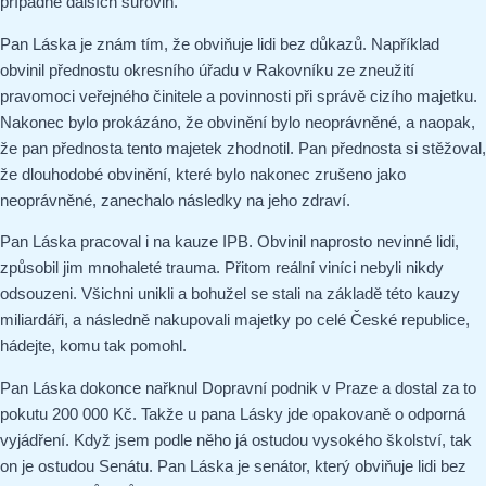
případně dalších surovin.
Pan Láska je znám tím, že obviňuje lidi bez důkazů. Například
obvinil přednostu okresního úřadu v Rakovníku ze zneužití
pravomoci veřejného činitele a povinnosti při správě cizího majetku.
Nakonec bylo prokázáno, že obvinění bylo neoprávněné, a naopak,
že pan přednosta tento majetek zhodnotil. Pan přednosta si stěžoval,
že dlouhodobé obvinění, které bylo nakonec zrušeno jako
neoprávněné, zanechalo následky na jeho zdraví.
Pan Láska pracoval i na kauze IPB. Obvinil naprosto nevinné lidi,
způsobil jim mnohaleté trauma. Přitom reální viníci nebyli nikdy
odsouzeni. Všichni unikli a bohužel se stali na základě této kauzy
miliardáři, a následně nakupovali majetky po celé České republice,
hádejte, komu tak pomohl.
Pan Láska dokonce nařknul Dopravní podnik v Praze a dostal za to
pokutu 200 000 Kč. Takže u pana Lásky jde opakovaně o odporná
vyjádření. Když jsem podle něho já ostudou vysokého školství, tak
on je ostudou Senátu. Pan Láska je senátor, který obviňuje lidi bez