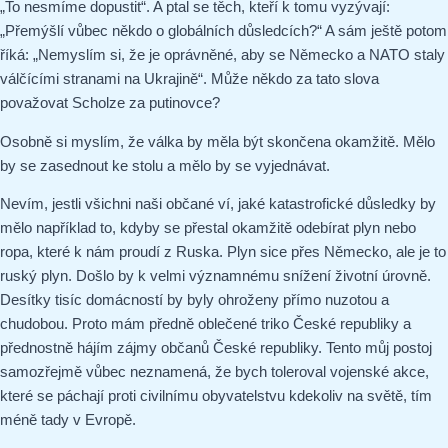
„To nesmíme dopustit“. A ptal se těch, kteří k tomu vyzývají:
„Přemýšlí vůbec někdo o globálních důsledcích?“ A sám ještě potom
říká: „Nemyslím si, že je oprávněné, aby se Německo a NATO staly
válčícími stranami na Ukrajině“. Může někdo za tato slova
považovat Scholze za putinovce?
Osobně si myslím, že válka by měla být skončena okamžitě. Mělo
by se zasednout ke stolu a mělo by se vyjednávat.
Nevím, jestli všichni naši občané ví, jaké katastrofické důsledky by
mělo například to, kdyby se přestal okamžitě odebírat plyn nebo
ropa, které k nám proudí z Ruska. Plyn sice přes Německo, ale je to
ruský plyn. Došlo by k velmi významnému snížení životní úrovně.
Desítky tisíc domácností by byly ohroženy přímo nuzotou a
chudobou. Proto mám předně oblečené triko České republiky a
přednostně hájím zájmy občanů České republiky. Tento můj postoj
samozřejmě vůbec neznamená, že bych toleroval vojenské akce,
které se páchají proti civilnímu obyvatelstvu kdekoliv na světě, tím
méně tady v Evropě.