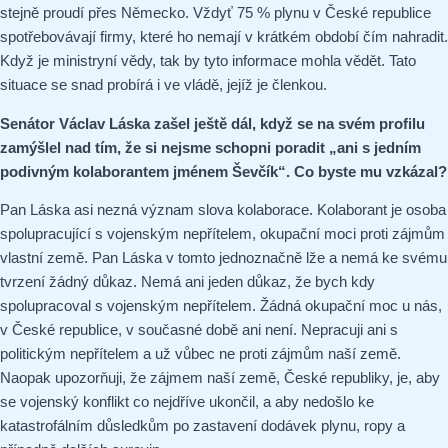
stejně proudí přes Německo. Vždyť 75 % plynu v České republice
spotřebovávají firmy, které ho nemají v krátkém období čím nahradit.
Když je ministryní vědy, tak by tyto informace mohla vědět. Tato
situace se snad probírá i ve vládě, jejíž je členkou.
Senátor Václav Láska zašel ještě dál, když se na svém profilu
zamýšlel nad tím, že si nejsme schopni poradit „ani s jedním
podivným kolaborantem jménem Ševčík“. Co byste mu vzkázal?
Pan Láska asi nezná význam slova kolaborace. Kolaborant je osoba
spolupracující s vojenským nepřítelem, okupační moci proti zájmům
vlastní země. Pan Láska v tomto jednoznačně lže a nemá ke svému
tvrzení žádný důkaz. Nemá ani jeden důkaz, že bych kdy
spolupracoval s vojenským nepřítelem. Žádná okupační moc u nás,
v České republice, v současné době ani není. Nepracuji ani s
politickým nepřítelem a už vůbec ne proti zájmům naší země.
Naopak upozorňuji, že zájmem naší země, České republiky, je, aby
se vojenský konflikt co nejdříve ukončil, a aby nedošlo ke
katastrofálním důsledkům po zastavení dodávek plynu, ropy a