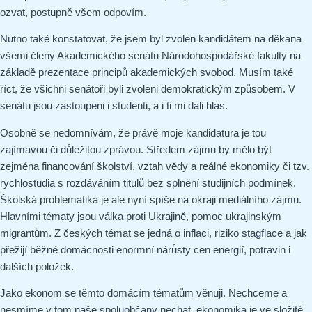
ozvat, postupně všem odpovím.
Nutno také konstatovat, že jsem byl zvolen kandidátem na děkana
všemi členy Akademického senátu Národohospodářské fakulty na
základě prezentace principů akademických svobod. Musím také
říct, že všichni senátoři byli zvoleni demokratickým způsobem. V
senátu jsou zastoupeni i studenti, a i ti mi dali hlas.
Osobně se nedomnívám, že právě moje kandidatura je tou
zajímavou či důležitou zprávou. Středem zájmu by mělo být
zejména financování školství, vztah vědy a reálné ekonomiky či tzv.
rychlostudia s rozdáváním titulů bez splnění studijních podmínek.
Školská problematika je ale nyní spíše na okraji mediálního zájmu.
Hlavními tématy jsou válka proti Ukrajině, pomoc ukrajinským
migrantům. Z českých témat se jedná o inflaci, riziko stagflace a jak
přežijí běžné domácnosti enormní nárůsty cen energií, potravin i
dalších položek.
Jako ekonom se těmto domácím tématům věnuji. Nechceme a
nesmíme v tom naše spoluobčany nechat, ekonomika je ve složité