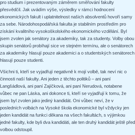
pro studium i prezentovaným záměrem směřování fakulty
přesvědčil. Jak uvádím výše, výsledky v rámci hodnocení
ekonomických fakult i uplatnitelnost našich absolventů hovoří samy
za sebe. Národohospodářská fakulta je stabilním prostředím pro
získání kvalitního vysokoškolského ekonomického vzdělání. Byl
jsem zvolen jak senátory za akademiky, tak za studenty. Volby obou
skupin senátorů probíhají sice ve stejném termínu, ale o senátorech
za akademiky hlasují pouze akademici a o studentských senátorech
hlasují pouze studenti.
Všichni ti, kteří se vyjadřují negativně k mojí volbě, tak neví nic o
činnosti naší fakulty. Ani jeden z těchto politiků – ani paní
Langšádlová, ani paní Zajíčková, ani paní Nerudová, notabene
vůbec ne pan Láska, ani dokonce ti, kteří se vyjadřují k tomu, že
jsem byl zvolen jako jediný kandidát. Oni vůbec neví, že v
posledních volbách na Vysoké škola ekonomické byl vždycky jen
jeden kandidát na funkci děkana na všech fakultách, s výjimkou
jedné fakulty, kde byli dva kandidáti, ale ten druhý kandidát ještě před
volbou odstoupil.