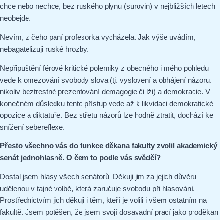
chce nebo nechce, bez ruského plynu (surovin) v nejbližších letech
neobejde.
Nevím, z čeho paní profesorka vycházela. Jak výše uvádím,
nebagatelizuji ruské hrozby.
Nepřipuštění férové kritické polemiky z obecného i mého pohledu
vede k omezování svobody slova (tj. vyslovení a obhájení názoru,
nikoliv beztrestné prezentování demagogie či lži) a demokracie. V
konečném důsledku tento přístup vede až k likvidaci demokratické
opozice a diktatuře. Bez střetu názorů lze hodně ztratit, dochází ke
snížení sebereflexe.
Přesto všechno vás do funkce děkana fakulty zvolil akademický
senát jednohlasně. O čem to podle vás svědčí?
Dostal jsem hlasy všech senátorů. Děkuji jim za jejich důvěru
udělenou v tajné volbě, která zaručuje svobodu při hlasování.
Prostřednictvím jich děkuji i těm, kteří je volili i všem ostatním na
fakultě. Jsem potěšen, že jsem svojí dosavadní prací jako proděkan