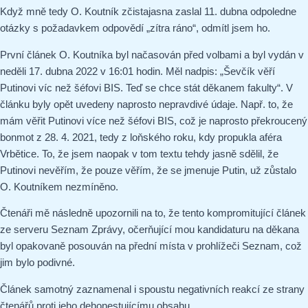
Když mně tedy O. Koutník zčistajasna zaslal 11. dubna odpoledne
otázky s požadavkem odpovědí „zítra ráno“, odmítl jsem ho.
První článek O. Koutníka byl načasován před volbami a byl vydán v
neděli 17. dubna 2022 v 16:01 hodin. Měl nadpis: „Ševčík věří
Putinovi víc než šéfovi BIS. Teď se chce stát děkanem fakulty“. V
článku byly opět uvedeny naprosto nepravdivé údaje. Např. to, že
mám věřit Putinovi více než šéfovi BIS, což je naprosto překroucený
bonmot z 28. 4. 2021, tedy z loňského roku, kdy propukla aféra
Vrbětice. To, že jsem naopak v tom textu tehdy jasně sdělil, že
Putinovi nevěřím, že pouze věřím, že se jmenuje Putin, už zůstalo
O. Koutníkem nezmíněno.
Čtenáři mě následně upozornili na to, že tento kompromitující článek
ze serveru Seznam Zprávy, očerňující mou kandidaturu na děkana
byl opakovaně posouván na přední místa v prohlížeči Seznam, což
jim bylo podivné.
Článek samotný zaznamenal i spoustu negativních reakcí ze strany
čtenářů proti jeho dehonestujícímu obsahu.