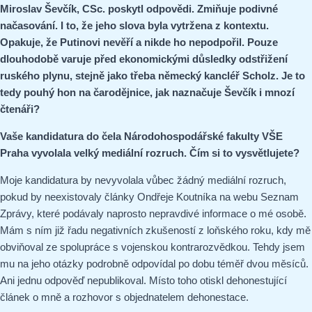
Miroslav Ševčík, CSc. poskytl odpovědi. Zmiňuje podivné
načasování. I to, že jeho slova byla vytržena z kontextu.
Opakuje, že Putinovi nevěří a nikde ho nepodpořil. Pouze
dlouhodobě varuje před ekonomickými důsledky odstřižení
ruského plynu, stejně jako třeba německý kancléř Scholz. Je to
tedy pouhý hon na čarodějnice, jak naznačuje Ševčík i mnozí
čtenáři?
Vaše kandidatura do čela Národohospodářské fakulty VŠE
Praha vyvolala velký mediální rozruch. Čím si to vysvětlujete?
Moje kandidatura by nevyvolala vůbec žádný mediální rozruch,
pokud by neexistovaly články Ondřeje Koutníka na webu Seznam
Zprávy, které podávaly naprosto nepravdivé informace o mé osobě.
Mám s ním již řadu negativních zkušeností z loňského roku, kdy mě
obviňoval ze spolupráce s vojenskou kontrarozvědkou. Tehdy jsem
mu na jeho otázky podrobně odpovídal po dobu téměř dvou měsíců.
Ani jednu odpověď nepublikoval. Místo toho otiskl dehonestující
článek o mně a rozhovor s objednatelem dehonestace.