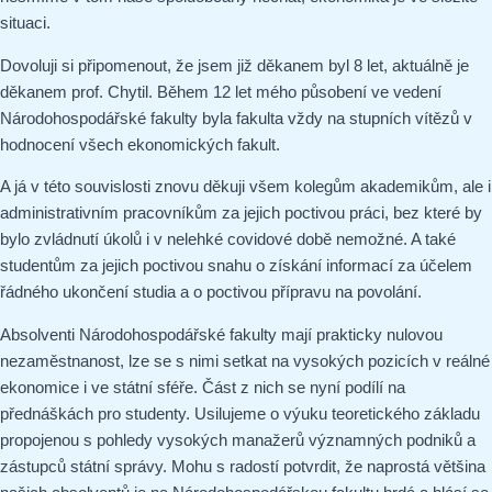
situaci.
Dovoluji si připomenout, že jsem již děkanem byl 8 let, aktuálně je
děkanem prof. Chytil. Během 12 let mého působení ve vedení
Národohospodářské fakulty byla fakulta vždy na stupních vítězů v
hodnocení všech ekonomických fakult.
A já v této souvislosti znovu děkuji všem kolegům akademikům, ale i
administrativním pracovníkům za jejich poctivou práci, bez které by
bylo zvládnutí úkolů i v nelehké covidové době nemožné. A také
studentům za jejich poctivou snahu o získání informací za účelem
řádného ukončení studia a o poctivou přípravu na povolání.
Absolventi Národohospodářské fakulty mají prakticky nulovou
nezaměstnanost, lze se s nimi setkat na vysokých pozicích v reálné
ekonomice i ve státní sféře. Část z nich se nyní podílí na
přednáškách pro studenty. Usilujeme o výuku teoretického základu
propojenou s pohledy vysokých manažerů významných podniků a
zástupců státní správy. Mohu s radostí potvrdit, že naprostá většina