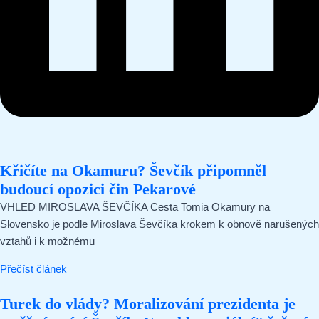
Křičíte na Okamuru? Ševčík připomněl
budoucí opozici čin Pekarové
VHLED MIROSLAVA ŠEVČÍKA Cesta Tomia Okamury na
Slovensko je podle Miroslava Ševčíka krokem k obnově narušených
vztahů i k možnému
Přečíst článek
Turek do vlády? Moralizování prezidenta je