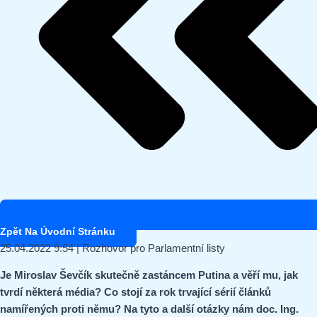
Zpět Na Úvodní Stránku
25.04.2022 9:54 | Rozhovor pro Parlamentní listy
Je Miroslav Ševčík skutečně zastáncem Putina a věří mu, jak
tvrdí některá média? Co stojí za rok trvající sérií článků
namířených proti němu? Na tyto a další otázky nám doc. Ing.