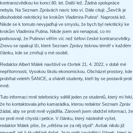
kontrarozvědkou ke konci 80. let. Další lež. Žádná spolupráce
nebyla. Na Seznam Zprávách navíc toto ví. Dále cituji: „Ševčík je
dlouhodobě nekritický ke krokům Vladimira Putina“. Naprostá lež.
Nikde se k tomuto nevyjadřuji ve smyslu, že bych byl nekritický ke
krokům Vladimira Putina. Nikde jsem ani nenapsal, co mi
podsouvají, že Putinovi věřím víc než šéfovi české kontrarozvědky.
Znovu se opakují lži, které Seznam Zprávy tisknou téměř v každém
článku, kde se zmiňují o mé osobě.
Redaktor Albert Málek navštívil ve čtvrtek 21. 4. 2022, v době mé
nepřítomnosti, Vysokou školu ekonomickou. Obcházel prostory, kde
probíhal veletrh ŠANCE, a sháněl studenty, kteří by se postavili proti
mně.
Tuto informaci mně telefonicky sdělil jeden ze studentů, který mi řekl,
že ho kontaktovala jeho kamarádka, kterou redaktor Seznam Zpráv
žádal, aby se proti mně vyjádřila. Zároveň jsem obdržel informaci, že
se proti mně chystá i petice. V článku, který následně vyšel,
redaktor Málek píše, že „většina se za něj stydí“. Avšak nikdo již
neuvedl, jak k té většině došel. Je to opět zavádějící článek, který je