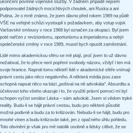
ukončení povinné vojenské služby. V žádném případě nejsem
podporovatel žádných mocichtivých choutek, ani Ruska a ani
Putina. Je o mně známo, že jsem dávno před rokem 1989 na půdě
VŠE na veřejné schůzi vystoupil s požadavkem, aby vstup vojsk
Varšavské smlouvy v roce 1968 byl označen za okupaci. Byl jsem
poté nařčen z revizionismu, oportunismu a imperialismu a nebýt
společenské změny v roce 1989, musel bych opustit zaměstnání.
Lidé mimo akademickou sféru se mě ptají, proč jsem to už dávno
nežaloval, že to přece není popření svobody názoru, vždyť i ten má
svoje hranice. Naproti tomu někteří lidé v akademické sféře vnímají
právní cestu jako něco negativního. A některá média jsou zase
schopná napsat něco na bázi „poštval na ně advokáta“. Absurditu a
účelovost toho všeho ukazuje i to, že využití právní pomoci mi byl
schopen vyčíst senátor Láska – sám advokát. Jsem si vědom trpké
reality. Budu-li se hájit právní cestou, budu pro některé působit
možná podivně a budu za to kritizován. Nebudu-li se hájit, budu pro
mnohé vinen a budu kritizován také, jen z opačného úhlu pohledu.
Toto obvinění je však pro mě natolik osobně a lidsky citlivé, že se