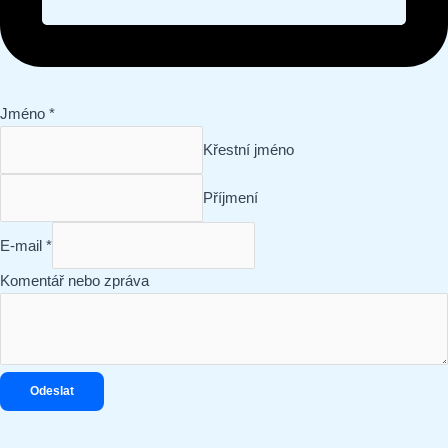
Jméno
*
Křestní jméno
Příjmení
zpráva
E-mail
*
E-
Komentář nebo zpráva
mail
nebo
Odeslat