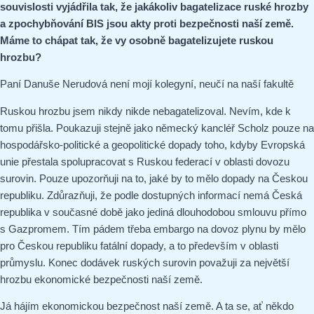
souvislosti vyjádřila tak, že jakákoliv bagatelizace ruské hrozby
a zpochybňování BIS jsou akty proti bezpečnosti naší země.
Máme to chápat tak, že vy osobně bagatelizujete ruskou
hrozbu?
Paní Danuše Nerudová není mojí kolegyní, neučí na naší fakultě
Ruskou hrozbu jsem nikdy nikde nebagatelizoval. Nevím, kde k
tomu přišla. Poukazuji stejně jako německý kancléř Scholz pouze na
hospodářsko-politické a geopolitické dopady toho, kdyby Evropská
unie přestala spolupracovat s Ruskou federací v oblasti dovozu
surovin. Pouze upozorňuji na to, jaké by to mělo dopady na Českou
republiku. Zdůrazňuji, že podle dostupných informací nemá Česká
republika v současné době jako jediná dlouhodobou smlouvu přímo
s Gazpromem. Tím pádem třeba embargo na dovoz plynu by mělo
pro Českou republiku fatální dopady, a to především v oblasti
průmyslu. Konec dodávek ruských surovin považuji za největší
hrozbu ekonomické bezpečnosti naší země.
Já hájím ekonomickou bezpečnost naší země. A ta se, ať někdo