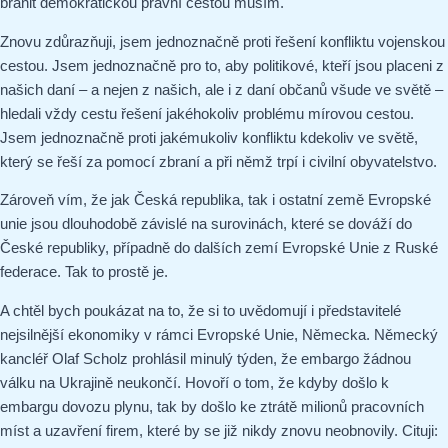
bránit demokratickou právní cestou musím.
Znovu zdůrazňuji, jsem jednoznačně proti řešení konfliktu vojenskou
cestou. Jsem jednoznačně pro to, aby politikové, kteří jsou placeni z
našich daní – a nejen z našich, ale i z daní občanů všude ve světě –
hledali vždy cestu řešení jakéhokoliv problému mírovou cestou.
Jsem jednoznačně proti jakémukoliv konfliktu kdekoliv ve světě,
který se řeší za pomocí zbraní a při němž trpí i civilní obyvatelstvo.
Zároveň vím, že jak Česká republika, tak i ostatní země Evropské
unie jsou dlouhodobě závislé na surovinách, které se dováží do
České republiky, případně do dalších zemí Evropské Unie z Ruské
federace. Tak to prostě je.
A chtěl bych poukázat na to, že si to uvědomují i představitelé
nejsilnější ekonomiky v rámci Evropské Unie, Německa. Německý
kancléř Olaf Scholz prohlásil minulý týden, že embargo žádnou
válku na Ukrajině neukončí. Hovoří o tom, že kdyby došlo k
embargu dovozu plynu, tak by došlo ke ztrátě milionů pracovních
míst a uzavření firem, které by se již nikdy znovu neobnovily. Cituji: