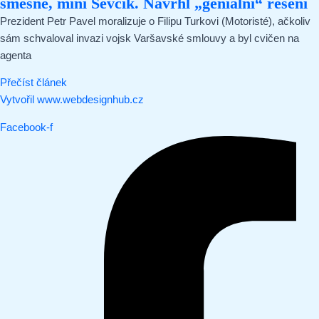
směšné, míní Ševčík. Navrhl „geniální“ řešení
Prezident Petr Pavel moralizuje o Filipu Turkovi (Motoristé), ačkoliv
sám schvaloval invazi vojsk Varšavské smlouvy a byl cvičen na
agenta
Přečíst článek
Vytvořil www.webdesignhub.cz
Facebook-f