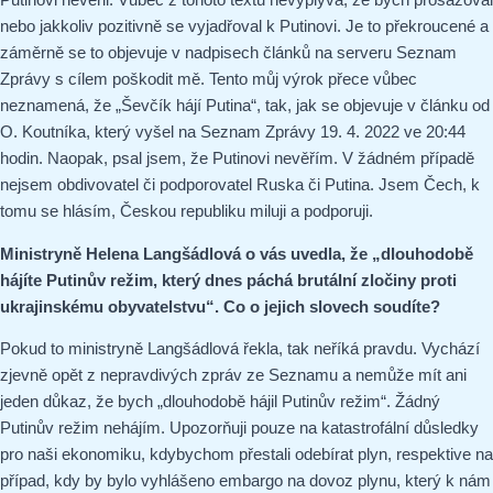
nebo jakkoliv pozitivně se vyjadřoval k Putinovi. Je to překroucené a
záměrně se to objevuje v nadpisech článků na serveru Seznam
Zprávy s cílem poškodit mě. Tento můj výrok přece vůbec
neznamená, že „Ševčík hájí Putina“, tak, jak se objevuje v článku od
O. Koutníka, který vyšel na Seznam Zprávy 19. 4. 2022 ve 20:44
hodin. Naopak, psal jsem, že Putinovi nevěřím. V žádném případě
nejsem obdivovatel či podporovatel Ruska či Putina. Jsem Čech, k
tomu se hlásím, Českou republiku miluji a podporuji.
Ministryně Helena Langšádlová o vás uvedla, že „dlouhodobě
hájíte Putinův režim, který dnes páchá brutální zločiny proti
ukrajinskému obyvatelstvu“. Co o jejich slovech soudíte?
Pokud to ministryně Langšádlová řekla, tak neříká pravdu. Vychází
zjevně opět z nepravdivých zpráv ze Seznamu a nemůže mít ani
jeden důkaz, že bych „dlouhodobě hájil Putinův režim“. Žádný
Putinův režim nehájím. Upozorňuji pouze na katastrofální důsledky
pro naši ekonomiku, kdybychom přestali odebírat plyn, respektive na
případ, kdy by bylo vyhlášeno embargo na dovoz plynu, který k nám