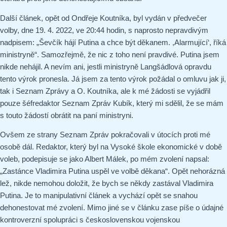
Další článek, opět od Ondřeje Koutníka, byl vydán v předvečer
volby, dne 19. 4. 2022, ve 20:44 hodin, s naprosto nepravdivým
nadpisem: „Ševčík hájí Putina a chce být děkanem. ,Alarmující‘, říká
ministryně“. Samozřejmě, že nic z toho není pravdivé. Putina jsem
nikde nehájil. A nevím ani, jestli ministryně Langšádlová opravdu
tento výrok pronesla. Já jsem za tento výrok požádal o omluvu jak ji,
tak i Seznam Zprávy a O. Koutníka, ale k mé žádosti se vyjádřil
pouze šéfredaktor Seznam Zpráv Kubík, který mi sdělil, že se mám
s touto žádostí obrátit na paní ministryni.
Ovšem ze strany Seznam Zpráv pokračovali v útocích proti mé
osobě dál. Redaktor, který byl na Vysoké škole ekonomické v době
voleb, podepisuje se jako Albert Málek, po mém zvolení napsal:
„Zastánce Vladimira Putina uspěl ve volbě děkana“. Opět nehorázná
lež, nikde nemohou doložit, že bych se někdy zastával Vladimira
Putina. Je to manipulativní článek a vychází opět se snahou
dehonestovat mé zvolení. Mimo jiné se v článku zase píše o údajné
kontroverzní spolupráci s československou vojenskou