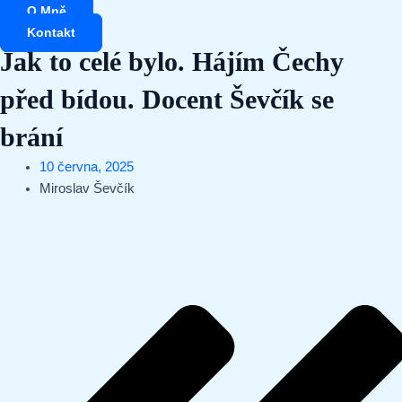
Přeskočit
O Mně
na
Kontakt
obsah
Jak to celé bylo. Hájím Čechy
před bídou. Docent Ševčík se
brání
10 června, 2025
Miroslav Ševčík