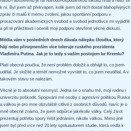
našich absolventů je na Národohospodářskou fakultu hrdá a hlásí se
k ní. Byl jsem až překvapen, kolik jsem od nich dostal blahopřejných
zpráv či mailů k mému zvolení, jakou spontánní podporu v
prosazování akademických svobod a svobod jednotlivce mi vyjádřili
a při té příležitosti i ocenili moji podporu otevřené věcné diskusi.
Média vám v posledních dnech dávala nálepku člověka, který
hájí nebo přinejmenším více toleruje ruského prezidenta
Vladimíra Putina. Jak je to tedy s vaším postojem ke Kremlu?
Platí obecná poučka, že není problém doložit a obhájit to, co jsem
udělal. Je složité a téměř nemožné vyvrátit to, co jsem neudělal. A v
takovém stavu se nalézám.
Věcně je to absolutní nesmysl. Jedná se o snahu mě, moji rodinu i
univerzitu poškodit. Spojování mé osoby s agresivní politikou Ruska
a válkou je pro mne obzvláště citlivé z osobních důvodů, navíc je o
mně obecně známo, že jsem odpůrce jakékoliv války. Celý život
prezentuji potřebu spory řešit jednáním, nikoliv válkou. Mimo jiné
jsem byl před více než 20 lety spoluautorem studie, která vedla k